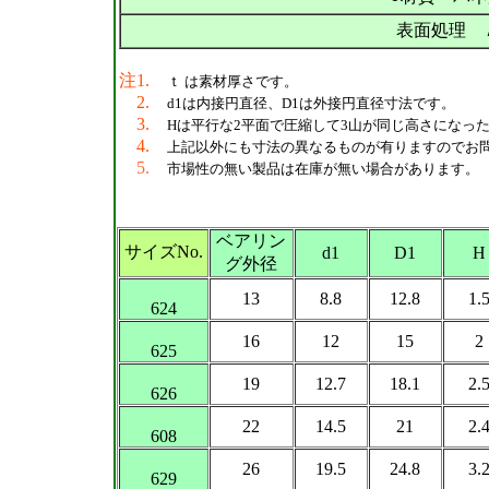
表面処理 
注1.
ｔ は素材厚さです。
2.
d1は内接円直径、D1は外接円直径寸法です。
3.
Hは平行な2平面で圧縮して3山が同じ高さになっ
4.
上記以外にも寸法の異なるものが有りますのでお
5.
市場性の無い製品は在庫が無い場合があります。
ベアリン
サイズNo.
d1
D1
H
グ外径
13
8.8
12.8
1.
624
16
12
15
2
625
19
12.7
18.1
2.
626
22
14.5
21
2.
608
26
19.5
24.8
3.
629