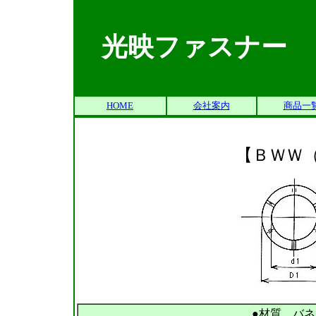
光映ファスナー
HOME
会社案内
商品一
【ＢＷＷ
●材質 バネ