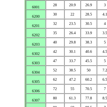
28
20.9
26.9
3
6001
30
22
28.5
4.
6200
32
23.5
30.5
4
6201
35
26.4
33.9
3.
6202
40
29.8
38.3
5
6203
42
30.1
40.6
4.
6302
47
33.7
45.5
5
6303
52
38.5
50
7.
6304
62
47.2
60.2
6.
6305
72
55
70.5
7
6306
80
61.3
77.8
8.
6307