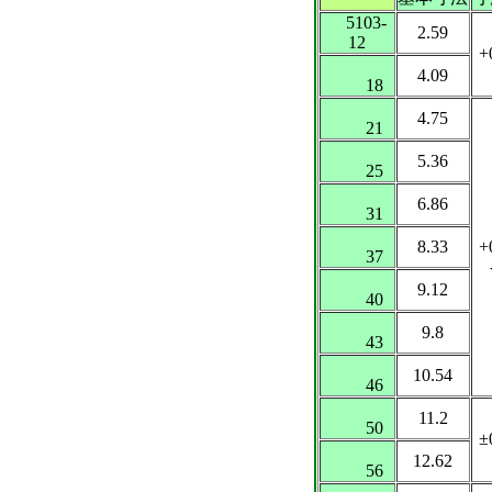
5103-
2.59
12
+
-
4.09
18
4.75
21
5.36
25
6.86
31
8.33
+
37
-
9.12
40
9.8
43
10.54
46
11.2
50
±
12.62
56