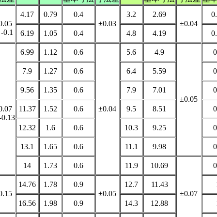
4.17
0.79
0.4
3.2
2.69
0
0.05
±0.03
±0.04
0.1
6.19
1.05
0.4
4.8
4.19
0
6.99
1.12
0.6
5.6
4.9
0
7.9
1.27
0.6
6.4
5.59
0
9.56
1.35
0.6
7.9
7.01
0
±0.05
0.07
11.37
1.52
0.6
±0.04
9.5
8.51
0
0.13
12.32
1.6
0.6
10.3
9.25
0
13.1
1.65
0.6
11.1
9.98
0
14
1.73
0.6
11.9
10.69
0
14.76
1.78
0.9
12.7
11.43
0.15
±0.05
±0.07
16.56
1.98
0.9
14.3
12.88