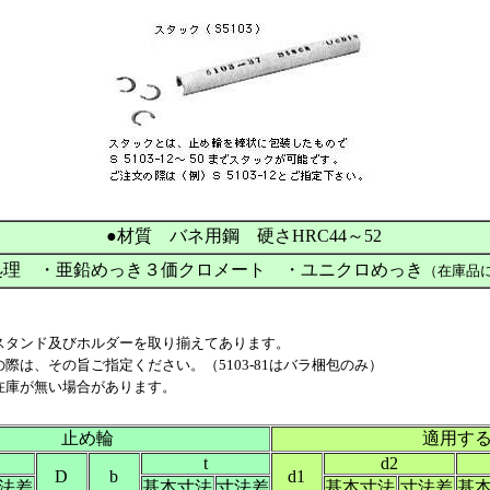
●材質 バネ用鋼 硬さHRC44～52
処理 ・亜鉛めっき３価クロメート ・ユニクロめっき
（在庫品
スタンド及びホルダーを取り揃えてあります。
際は、その旨ご指定ください。（5103-81はバラ梱包のみ）
在庫が無い場合があります。
止め輪
適用す
t
d2
D
b
d1
法差
基本寸法
寸法差
基本寸法
寸法差
基