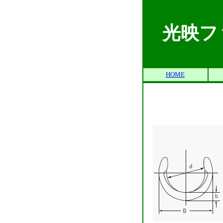
光映フ
HOME