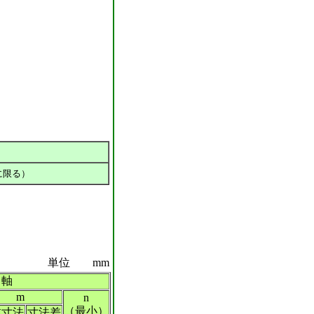
に限る）
単位 mm
る軸
m
n
（最小）
本寸法
寸法差