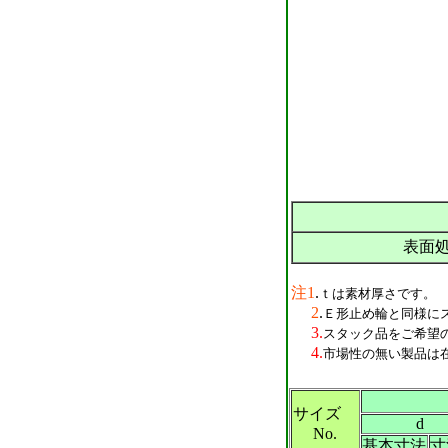
表面
注1
.
ｔは素材厚さです。
2
.
Ｅ形止め輪と同様に
3.
スタック品をご希望の
4.
市場性の無い製品は
サイズ
d
No.
基本寸法
寸