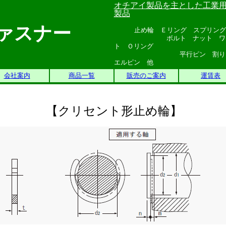
オチアイ製品を主とした工業
製品
ァスナー
止め輪 Ｅリング スプリング
ボルト ナット ワッシャ
ト Ｏリング
平行ピン 割りピン テ
エルピン 他
会社案内
商品一覧
販売のご案内
運賃表
【クリセント形止め輪】