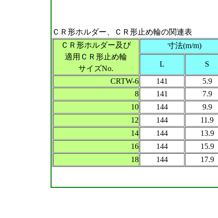
ＣＲ形ホルダー、ＣＲ形止め輪の関連表
ＣＲ形ホルダー及び
寸法(m/m)
適用ＣＲ形止め輪
L
S
サイズNo.
CRTW-6
141
5.9
8
141
7.9
10
144
9.9
12
144
11.9
14
144
13.9
16
144
15.9
18
144
17.9