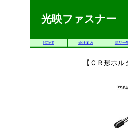
光映ファスナー
HOME
会社案内
商品一
【ＣＲ形ホル