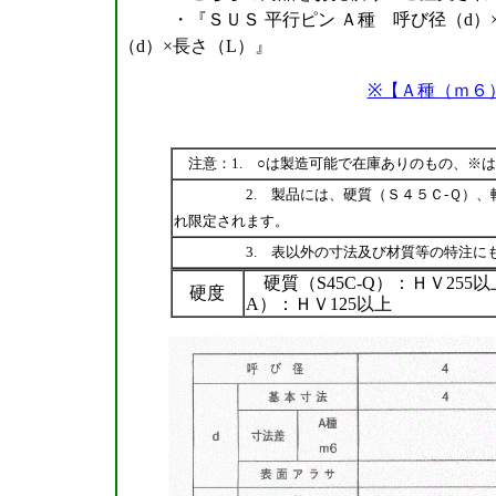
・『ＳＵＳ 平行ピン Ａ種 呼び径（d）×長さ（L
（d）×長さ（L）』
※【Ａ種（ｍ６
注意：1. ○は製造可能で在庫ありのもの、※
2. 製品には、硬質（Ｓ４５Ｃ-Ｑ）、軟質
れ限定されます。
3. 表以外の寸法及び材質等の特注にも
硬質（S45C-Q）：ＨＶ255以
硬度
A）：ＨＶ125以上