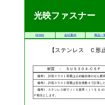
光映ファスナー
HOME
会社案内
商品一
【ステンレス Ｃ形止め
材質 ： ＳＵＳ３０４-ＣＳＰ
備考1．許容スラスト荷重は止め輪自体のせん断
備考2．許容スラスト荷重は安全係数４で計算し
備考3．ステンレス材でＪＩＳ基準（ＪＩＳ Ｇ 4
Ｐ相当とします。