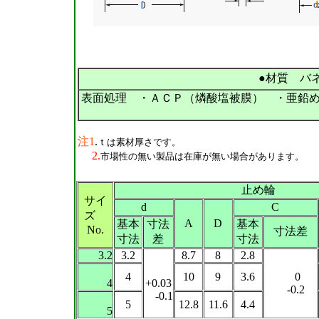
●材質 バネ
表面処理 ・ＡＣＰ（燐酸塩被膜） ・亜鉛
注1
.
ｔは素材厚さです。
2.
市場性の無い製品は在庫が無い場合があります。
止め輪
サイ
d
C
ズ
A
D
基本
寸法
基本
No.
寸法差
寸法
差
寸法
3.2
3.2
8.7
8
2.8
4
10
9
3.6
0
4
+0.03
-0.2
-0.1
5
12.8
11.6
4.4
5