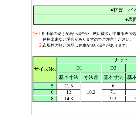
●材質 バネ
●表
注1
.
相手軸の硬さが高い場合や、硬い被膜が出来る表面
使用出来ない場合がありますのでご注意ください。
2
.
市場性の無い製品は在庫が無い場合があります。
ナット
D1
D2
サイズNo.
基本寸法
寸法差
基本寸法
基
5
11.5
6
6
12
±0.2
7.1
8
14.3
9.3
7