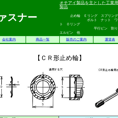
オチアイ製品を主とした工業
製品
ァスナー
止め輪 Ｅリング スプリング
ボルト ナット ワッシャ
ト Ｏリング
平行ピン 割りピン テ
エルピン 他
会社案内
商品一覧
販売のご案内
運賃表
【ＣＲ形止め輪】