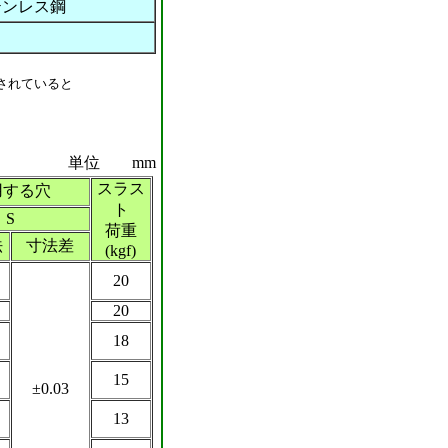
テンレス鋼
されていると
単位 mm
スラス
用する穴
ト
S
荷重
法
寸法差
(kgf)
20
20
18
15
±0.03
13