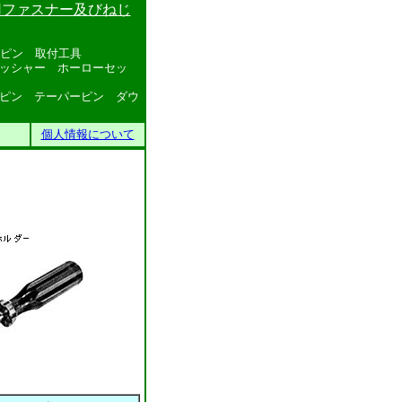
用ファスナー及びねじ
ピン 取付工具
ー ホーローセッ
ーパーピン ダウ
個人情報について