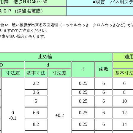
鋼 硬さHRC40～50
●材質 バネ用ス
ＡＣＰ（燐酸塩被膜）
場合や、硬い被膜が出来る表面処理（ニッケルめっき、クロムめっきなど）が
ますのでご注意ください。
在庫が無い場合があります。
止め輪
適
D
d
歯数
t
寸法差
基本寸法
寸法差
基本寸
2.2
0.25
6
6
3.6
0.25
6
8
5
0.25
6
10
0
6.6
0.25
6
12
±0.2
-0.1
8.2
0.25
6
14