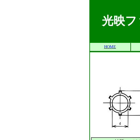
光映フ
HOME