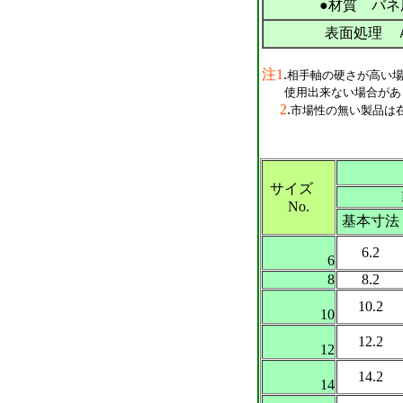
●材質 バネ用
表面処理 
注1
.
相手軸の硬さが高い
使用出来ない場合があり
2
.
市場性の無い製品は
サイズ
No.
基本寸法
6.2
6
8
8.2
10.2
10
12.2
12
14.2
14